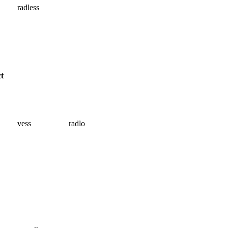
radless
t
vess
radlo