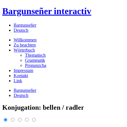
Bargunseñer
interactiv
Bargunseñer
Deutsch
Willkommen
Zu beachten
Wörterbuch
Thematisch
Grammatik
Pronunzcha
Impressum
Kontakt
Link
Bargunseñer
Deutsch
Konjugation: bellen / radler