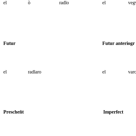
el
ò
radlo
el
veg
Futur
Futur anteriogr
el
radlaro
el
var
Prescheñt
Imperfect