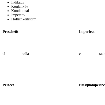
Indikativ
Konjunktiv
Konditional
Imperativ
Höflichkeitsform
Prescheñt
Imperfect
el
redla
el
rad
Perfect
Plusquamperfec