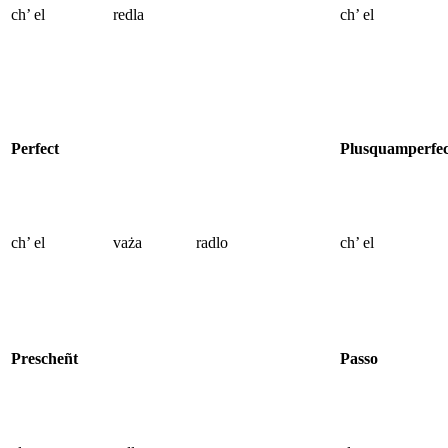
ch’ el
redla
ch’ el
Perfect
Plusquamperfec
ch’ el
vaża
radlo
ch’ el
Prescheñt
Passo