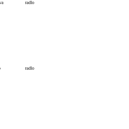
va
radlo
o
radlo