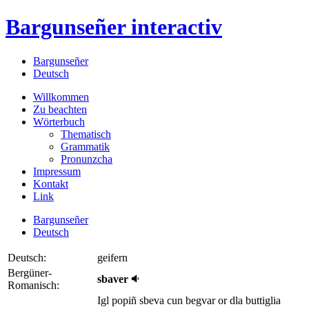
Bargunseñer
interactiv
Bargunseñer
Deutsch
Willkommen
Zu beachten
Wörterbuch
Thematisch
Grammatik
Pronunzcha
Impressum
Kontakt
Link
Bargunseñer
Deutsch
Deutsch:
geifern
Bergüner-
sbaver
Romanisch:
Igl popiñ sbeva cun begvar or dla buttiglia