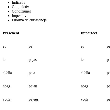
Indicativ
Conjuñctiv
Condiziunel
Imperativ
Fuorma da curtascheja
Prescheñt
Imperfect
ev
paj
ev
p
te
pajas
te
p
el/ella
paja
el/ella
p
nogs
pajan
nogs
p
vogs
pajegs
vogs
p