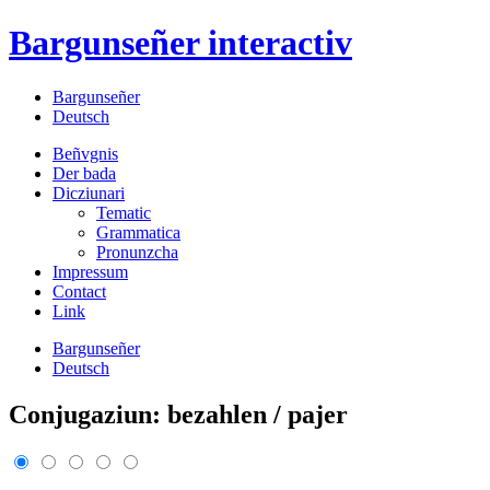
Bargunseñer
interactiv
Bargunseñer
Deutsch
Beñvgnis
Der bada
Dicziunari
Tematic
Grammatica
Pronunzcha
Impressum
Contact
Link
Bargunseñer
Deutsch
Conjugaziun: bezahlen / pajer