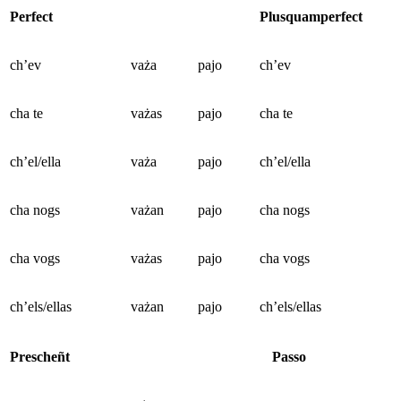
Perfect
Plusquamperfect
ch’ev
vaża
pajo
ch’ev
cha te
vażas
pajo
cha te
ch’el/ella
vaża
pajo
ch’el/ella
cha nogs
vażan
pajo
cha nogs
cha vogs
vażas
pajo
cha vogs
ch’els/ellas
vażan
pajo
ch’els/ellas
Prescheñt
Passo