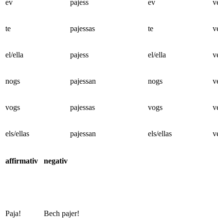
ev
pajess
ev
v
te
pajessas
te
v
el/ella
pajess
el/ella
v
nogs
pajessan
nogs
v
vogs
pajessas
vogs
v
els/ellas
pajessan
els/ellas
v
affirmativ
negativ
Paja!
Bech
pajer!